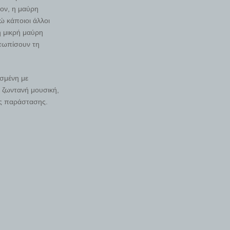
ον, η μαύρη
ώ κάποιοι άλλοι
η μικρή μαύρη
ετωπίσουν τη
οσμένη με
 ζωντανή μουσική,
ης παράστασης.