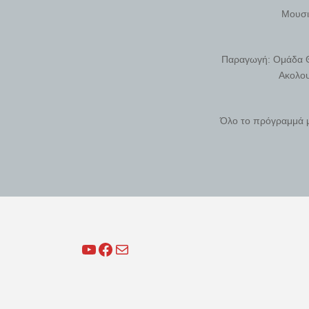
Μουσι
Παραγωγή: Ομάδα Θε
Ακολου
Όλο το πρόγραμμά μ
YouTube
Facebook
Mail