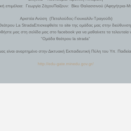
κή επιμέλεια: Γεωργία ΖάχουΠαίζουν: Βίκυ Θαλασσινού (Αφηγήτρια-Μπ
Αριστέα Ανύση (Πεταλούδος-Γιουκαλίλι-
Τραγούδι)
άτρου La StradaΕπισκεφθείτε το site της ομάδας μας στην διεύθυν
θήστε μας στη σελίδα μας στο facebook για να μαθαίνετε τα τελευταία 
“Oμάδα θεάτρου la strada”
ας είναι αναρτημένο στην Δικτυακή Εκπαιδευτική Πύλη του Υπ. Παιδεί
http://edu-gate.minedu.gov.gr/