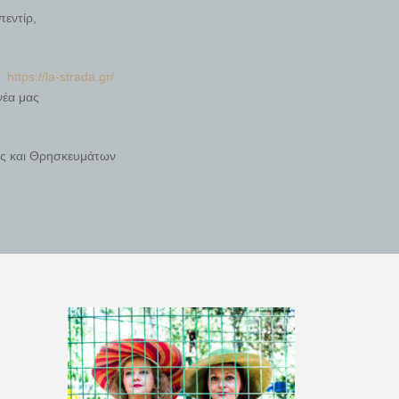
εντίρ,
ση
https://la-strada.gr/
νέα μας
ας και Θρησκευμάτων