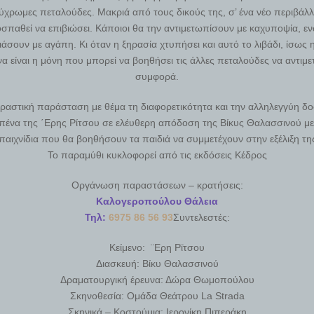
ύχρωμες πεταλούδες. Μακριά από τους δικούς της, σ’ ένα νέο περιβάλλ
παθεί να επιβιώσει. Κάποιοι θα την αντιμετωπίσουν με καχυποψία, εν
ιάσουν με αγάπη. Κι όταν η ξηρασία χτυπήσει και αυτό το λιβάδι, ίσως 
α είναι η μόνη που μπορεί να βοηθήσει τις άλλες πεταλούδες να αντιμ
συμφορά.
ραστική παράσταση με θέμα τη διαφορετικότητα και την αλληλεγγύη δ
 πένα της ΄Ερης Ρίτσου σε ελέυθερη απόδοση της Βίκυς Θαλασσινού με
 παιχνίδια που θα βοηθήσουν τα παιδιά να συμμετέχουν στην εξέλιξη τ
Το παραμύθι κυκλοφορεί από τις εκδόσεις Κέδρος
Οργάνωση παραστάσεων – κρατήσεις:
Καλογεροπούλου Θάλεια
Τηλ:
6975 86 56 93
Συντελεστές:
Κείμενο: ¨Ερη Ρϊτσου
Διασκευή: Βίκυ Θαλασσινού
Δραματουργική έρευνα: Δώρα Θωμοπούλου
Σκηνοθεσία: Ομάδα Θεάτρου La Strada
Σκηνικά – Κοστούμια: Ιερονίκη Πιπεράκη