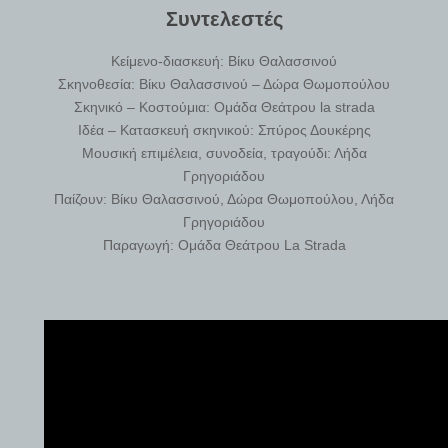
Συντελεστές
Κείμενο-διασκευή: Βίκυ Θαλασσινού
Σκηνοθεσία: Βίκυ Θαλασσινού – Δώρα Θωμοπούλου
Σκηνικό – Κοστούμια: Ομάδα Θεάτρου la strada
Ιδέα – Κατασκευή σκηνικού: Σπύρος Δουκέρης
Μουσική επιμέλεια, συνοδεία, τραγούδι: Λήδα
Γρηγοριάδου
Παίζουν: Βίκυ Θαλασσινού, Δώρα Θωμοπούλου, Λήδα
Γρηγοριάδου
Παραγωγή: Ομάδα Θεάτρου La Strada