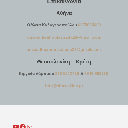
Επικοινωνία
Αθήνα
Θάλεια Καλογεροπούλου
6975865693
omadatheatroulastrada28@gmail.
com
omadatheatroulastrada29@gmail.
com
Θεσσαλονίκη – Κρήτη
Βιργινία Λάμπρου
210 9212418
&
6942 982118
info@show4kids.gr
YouTube
Facebook
Mail